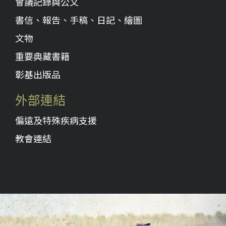
會議記錄與公文
書信、報告、手稿、日記、繪圖
文物
重要典藏書籍
彰基出版品
外部連結
偏遠及特殊疾病支援
教會連結