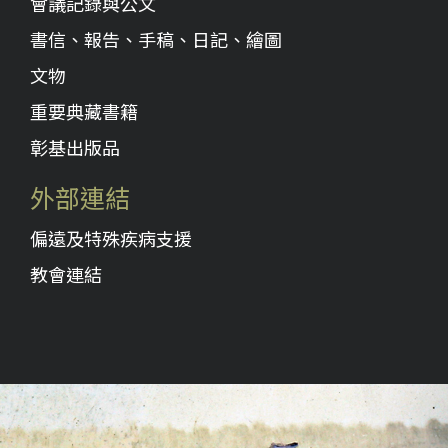
會議記錄與公文
書信、報告、手稿、日記、繪圖
文物
重要典藏書籍
彰基出版品
外部連結
偏遠及特殊疾病支援
教會連結