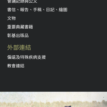
會議記錄與公文
書信、報告、手稿、日記、繪圖
文物
重要典藏書籍
彰基出版品
外部連結
偏遠及特殊疾病支援
教會連結