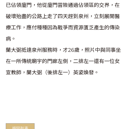
已佔領廈門，他從廈門冒險通過佔領區的交界，在
破壞殆盡的公路上走了四天趕到泉州，立刻展開醫
療工作，應付種種因為戰爭而資源匱乏產生的傳染
病。
蘭大弼抵達泉州服務時，才26歲，照片中與同事坐
在一所傳統廟宇的門廊左側，二排左一還有一位女
宣教師，蘭大弼（後排左一）英姿煥發。
返回列表