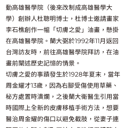
動高雄醫學院（後來改制成高雄醫學大
學）創辦人杜聰明博士，杜博士邀請畫家
李石樵創作一幅「切膚之愛」油畫，懸掛
在高雄醫學院。蘭大弼於1992年11月返回
台灣訪友時，前往高雄醫學院拜訪，在油
畫前闡述歷史記憶的情景。
切膚之愛的事蹟發生於1928年夏末，當年
周金耀才13歲，因為右腳受傷使用草藥、
秘方處置時潰爛，之後蘭大衛醫生引用當
時國際上全新的皮膚移植手術方法，想要
醫治周金耀的傷口以避免截肢，從妻子連