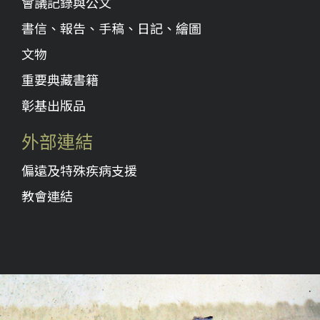
會議記錄與公文
書信、報告、手稿、日記、繪圖
文物
重要典藏書籍
彰基出版品
外部連結
偏遠及特殊疾病支援
教會連結