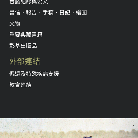
會議記錄與公文
書信、報告、手稿、日記、繪圖
文物
重要典藏書籍
彰基出版品
外部連結
偏遠及特殊疾病支援
教會連結