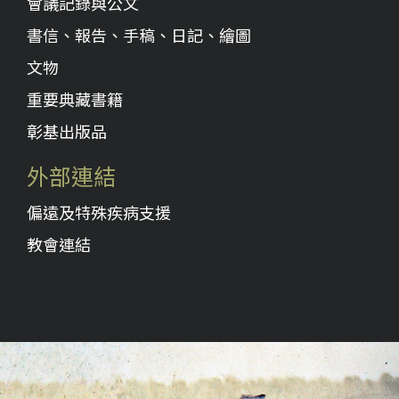
會議記錄與公文
書信、報告、手稿、日記、繪圖
文物
重要典藏書籍
彰基出版品
外部連結
偏遠及特殊疾病支援
教會連結