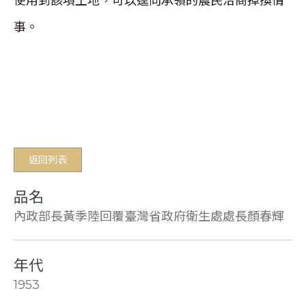
使用到該項土地，可以逕向承領的農民洽商掉換情
事。
返回列表
品名
內政部長黃季陸回覆臺灣省政府衛生處處長顏春輝
年代
1953