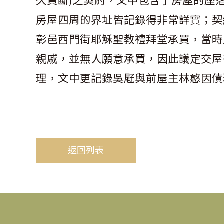
久買斷)之契約，文中包含了房屋的座
房屋四周的界址皆記錄得非常詳實；契
彰邑西門街耶穌聖教禮拜堂承買，當時
親戚，並無人願意承買，因此議定交屋
理，文中更記錄吳屘與前屋主林憨因債
返回列表