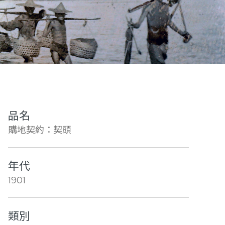
品名
購地契約：契頭
年代
1901
類別