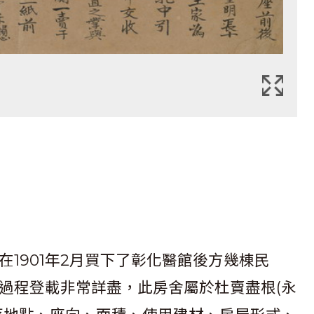
1901年2月買下了彰化醫館後方幾棟民
過程登載非常詳盡，此房舍屬於杜賣盡根(永