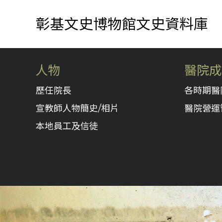
彰基文史博物館文史資料庫
人物
醫院成
歷任院長
各時期醫
宣教師人物簡史/相片
醫院營運
本地員工及信徒