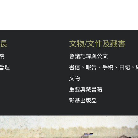
長
文物/文件及藏書
院
會議記錄與公文
管理
書信、報告、手稿、日記、
文物
重要典藏書籍
彰基出版品