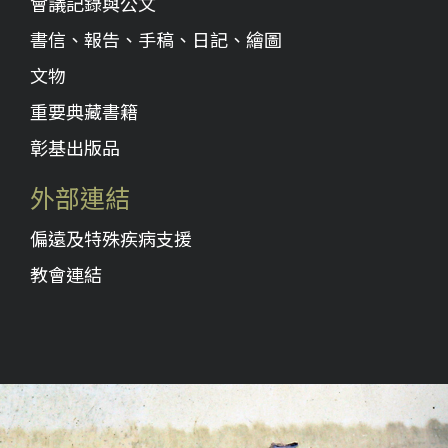
會議記錄與公文
書信、報告、手稿、日記、繪圖
文物
重要典藏書籍
彰基出版品
外部連結
偏遠及特殊疾病支援
教會連結