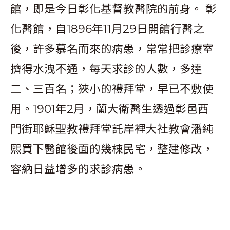
館，即是今日彰化基督教醫院的前身。 彰
化醫館，自1896年11月29日開館行醫之
後，許多慕名而來的病患，常常把診療室
擠得水洩不通，每天求診的人數，多達
二、三百名；狹小的禮拜堂，早已不敷使
用。1901年2月，蘭大衛醫生透過彰邑西
門街耶穌聖教禮拜堂託岸裡大社教會潘純
熙買下醫館後面的幾棟民宅，整建修改，
容納日益增多的求診病患。