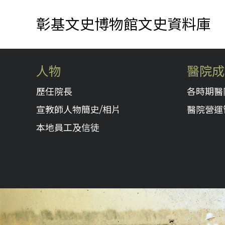
彰基文史博物館文史資料庫
人物
醫院成
歷任院長
各時期醫
宣教師人物簡史/相片
醫院營運
本地員工及信徒