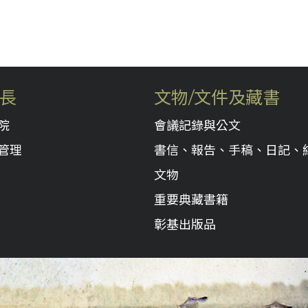
長
文物/文件及藏書
院
會議記錄與公文
管理
書信、報告、手稿、日記、
文物
重要典藏書籍
彰基出版品