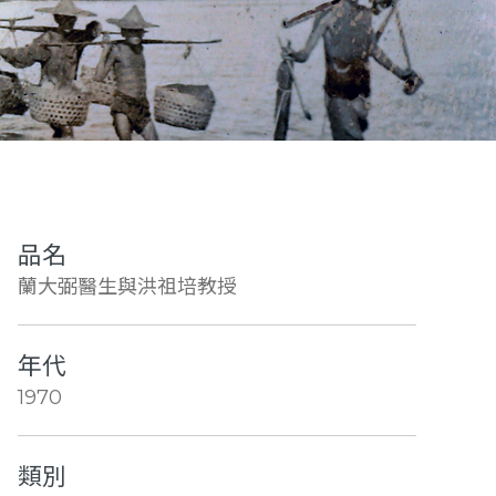
品名
蘭大弼醫生與洪祖培教授
年代
1970
類別