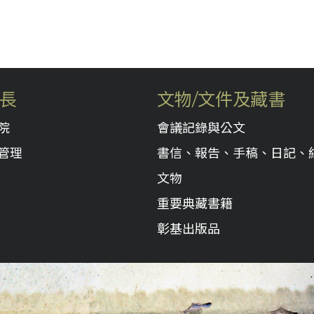
長
文物/文件及藏書
院
會議記錄與公文
管理
書信、報告、手稿、日記、
文物
重要典藏書籍
彰基出版品