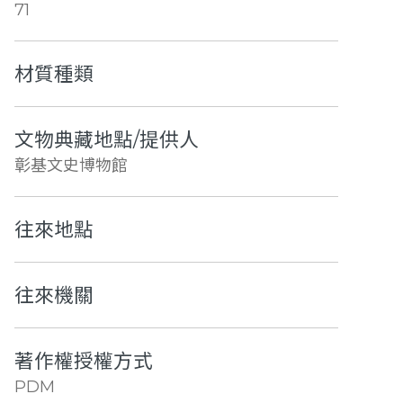
71
材質種類
文物典藏地點/提供人
彰基文史博物館
往來地點
往來機關
著作權授權方式
PDM