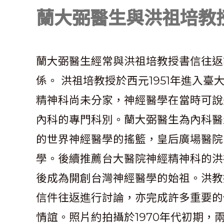
蘭大弼醫生與洪祖培教
蘭大弼醫生經常與洪祖培教授書信往返
係。 洪祖培教授於西元1951年進入
精神科尚未分家，神經醫學在當時可說
內科的專門科別。蘭大弼醫生為內科醫
的世界神經醫學的搖籃，皇后廣場醫院(Quee
學。後續推薦台大醫院神經精神科的洪祖培
後成為開創台灣神經醫學的始祖。洪教
信件往返進行討論，亦完成許多重要的
情誼。照片約拍攝於1970年代初期，