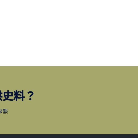
供史料？
聯繫