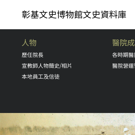
彰基文史博物館文史資料庫
人物
醫院成
歷任院長
各時期醫
宣教師人物簡史/相片
醫院營運
本地員工及信徒