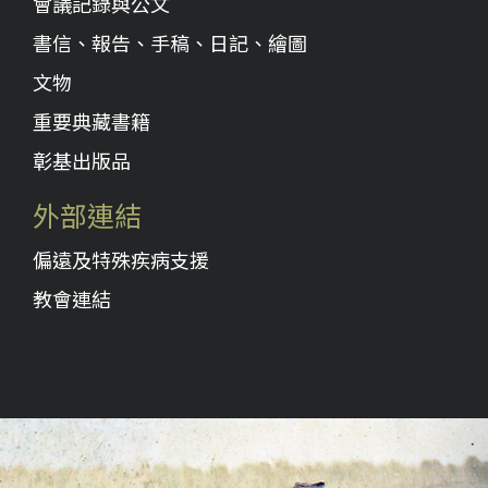
會議記錄與公文
書信、報告、手稿、日記、繪圖
文物
重要典藏書籍
彰基出版品
外部連結
偏遠及特殊疾病支援
教會連結