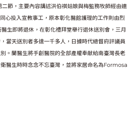
第二節，主要內容講述洪伯祺姑娘與梅監務牧師經由連
婚後同心投入宣教事工，原本彰化醫館護理的工作則由烈
大衛醫生即將退休，在彰化禮拜堂舉行退休送別會，三月
發，當天送別者多達一千多人，日據時代總督府評議員
送別。蘭醫生將手創醫院的全部產權奉献給南臺灣長老
醫生時時念念不忘臺灣，並將家居命名為Formosa