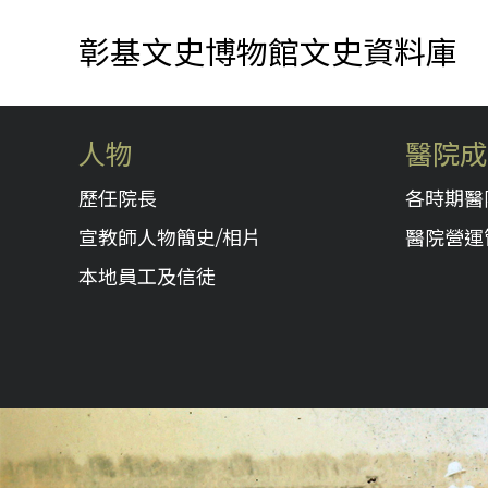
彰基文史博物館文史資料庫
人物
醫院成
歷任院長
各時期醫
宣教師人物簡史/相片
醫院營運
本地員工及信徒