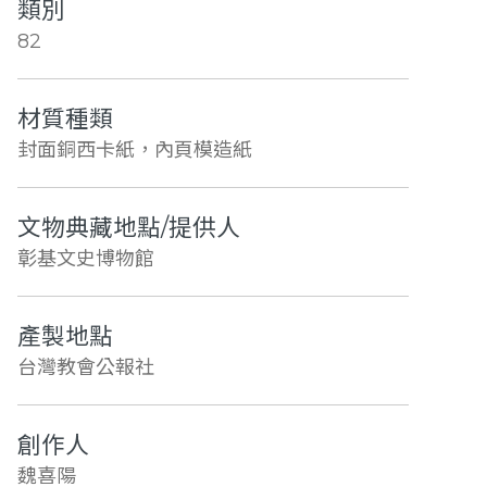
類別
82
材質種類
封面銅西卡紙，內頁模造紙
文物典藏地點/提供人
彰基文史博物館
產製地點
台灣教會公報社
創作人
魏喜陽