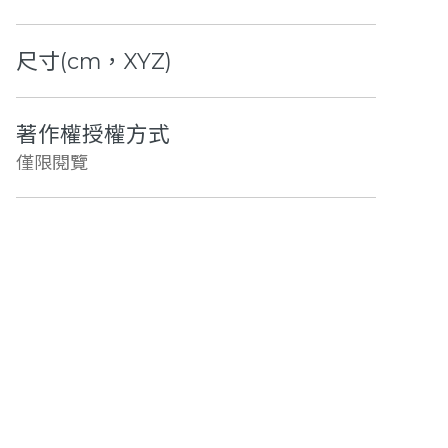
尺寸(cm，XYZ)
著作權授權方式
僅限閱覽