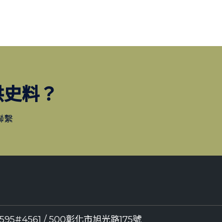
供史料？
聯繫
8595#4561 / 500彰化市旭光路175號