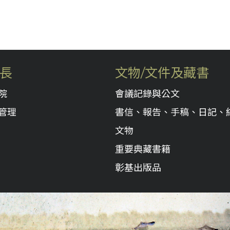
長
文物/文件及藏書
院
會議記錄與公文
管理
書信、報告、手稿、日記、
文物
重要典藏書籍
彰基出版品