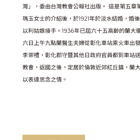
灣」，委由台灣教會公報社出版。 這是第五章
瑪玉女士的介紹後，於1921年於淡水結婚，
以利姑娘接手。1936年已屆六十五高齡的蘭
六日上午九點蘭醫生夫婦從彰化車站乘火車出
李崇禮，彰化郡守暨其他日政府官員都到車站
教會，返國之後，定居於倫敦近郊紅丘鎮，蘭大衛
以表達思念之情。