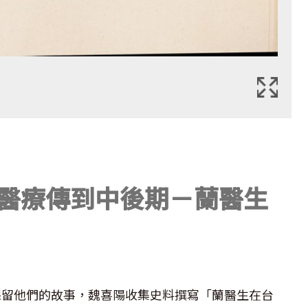
 醫療傳到中後期－蘭醫生
保留他們的故事，魏喜陽收集史料撰寫「蘭醫生在台