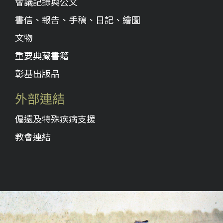
會議記錄與公文
書信、報告、手稿、日記、繪圖
文物
重要典藏書籍
彰基出版品
外部連結
偏遠及特殊疾病支援
教會連結