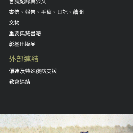
會議記錄與公文
書信、報告、手稿、日記、繪圖
文物
重要典藏書籍
彰基出版品
外部連結
偏遠及特殊疾病支援
教會連結