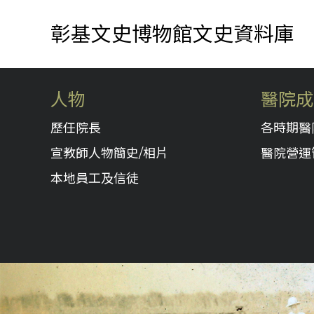
彰基文史博物館文史資料庫
人物
醫院成
歷任院長
各時期醫
宣教師人物簡史/相片
醫院營運
本地員工及信徒