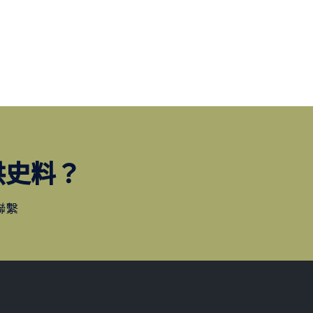
供史料？
聯繫