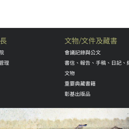
長
文物/文件及藏書
院
會議記錄與公文
管理
書信、報告、手稿、日記、
文物
重要典藏書籍
彰基出版品