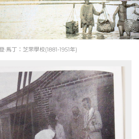
登·馬丁：芝罘學校(1881-1951年)