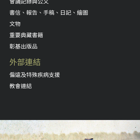
會議記錄與公文
書信、報告、手稿、日記、繪圖
文物
重要典藏書籍
彰基出版品
外部連結
偏遠及特殊疾病支援
教會連結