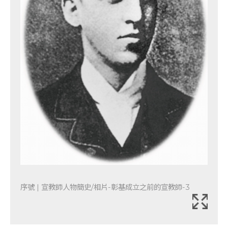
序號 | 宣教師人物簡史/相片-彰基成立之前的宣教師-3