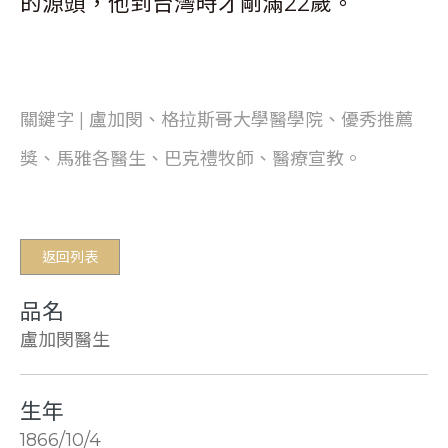
的源頭，他到台灣時才剛滿22歲。
關鍵字 | 盧加閔、格拉斯哥大學醫學院、優秀推薦
獎、馬雅各醫生、巴克禮牧師、醫療宣教。
返回列表
品名
盧加閔醫生
生年
1866/10/4