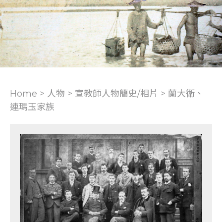
Home > 人物 >
宣教師人物簡史/相片
>
蘭大衛、
連瑪玉家族