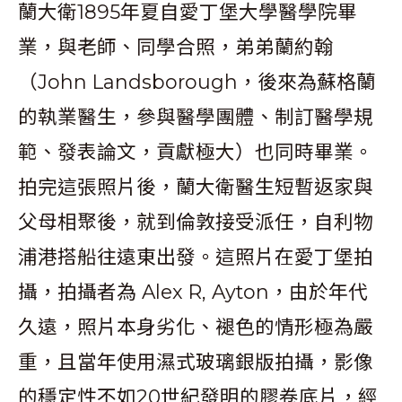
蘭大衛1895年夏自愛丁堡大學醫學院畢
業，與老師、同學合照，弟弟蘭約翰
（John Landsborough，後來為蘇格蘭
的執業醫生，參與醫學團體、制訂醫學規
範、發表論文，貢獻極大）也同時畢業。
拍完這張照片後，蘭大衛醫生短暫返家與
父母相聚後，就到倫敦接受派任，自利物
浦港搭船往遠東出發。這照片在愛丁堡拍
攝，拍攝者為 Alex R, Ayton，由於年代
久遠，照片本身劣化、褪色的情形極為嚴
重，且當年使用濕式玻璃銀版拍攝，影像
的穩定性不如20世紀發明的膠卷底片，經