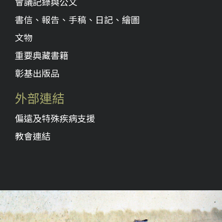
會議記錄與公文
書信、報告、手稿、日記、繪圖
文物
重要典藏書籍
彰基出版品
外部連結
偏遠及特殊疾病支援
教會連結