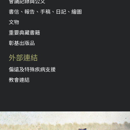
會議記錄與公文
書信、報告、手稿、日記、繪圖
文物
重要典藏書籍
彰基出版品
外部連結
偏遠及特殊疾病支援
教會連結