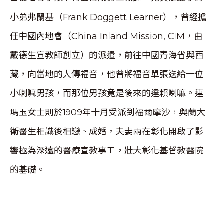
小弟弗蘭基（Frank Doggett Learner），曾經擔
任中國內地會（China Inland Mission, CIM，由
戴德生宣教師創立）的派遣，前往中國青海省與西
藏，向當地的人傳福音，他曾將福音單張送給一位
小喇嘛男孩，而那位男孩竟是後來的達賴喇嘛。連
瑪玉女士則於1909年十月受派到福爾摩沙，與蘭大
衛醫生相識後相戀、成婚，夫妻兩在彰化開啟了影
響極為深遠的醫療宣教事工，壯大彰化基督教醫院
的基礎。