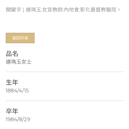
關鍵字 | 連瑪玉;女宣教師;內地會;彰化基督教醫院。
返回列表
品名
連瑪玉女士
生年
1884/4/15
卒年
1984/8/29