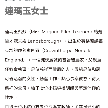
連瑪玉女士
連瑪玉姑娘（Miss Marjorie Ellen Learner，結婚
後才冠夫姓 Landsborough），出生於英格蘭諾福
克郡的庫郎索匹區（Crownthorpe, Norfolk,
England），一個純樸虔誠的基督徒農家，父親擔
任教會執事，是位慈祥而嚴肅的人，母親是位和藹
可親活潑的女性，勤奮工作、熱心事奉教會、待人
慈祥的父母，給了七位小孩純樸明朗與堅定信仰的
性格。
日後七位小孩中有五位成為宣教師，尤其是最小的