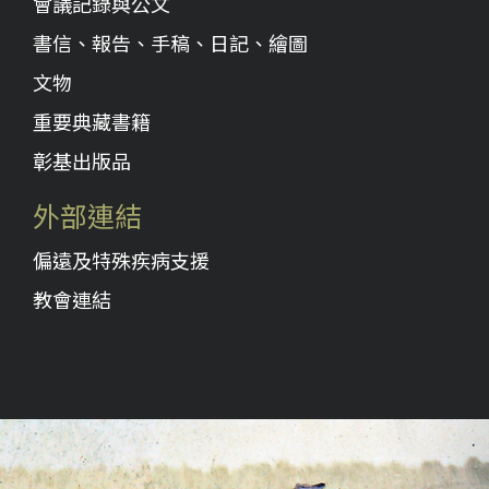
會議記錄與公文
書信、報告、手稿、日記、繪圖
文物
重要典藏書籍
彰基出版品
外部連結
偏遠及特殊疾病支援
教會連結