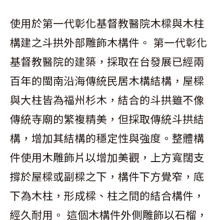
使用於第一代彰化基督教醫院木樑與木柱
構建之斗拱外部雕飾木構件。 第一代彰化
基督教醫院的建築，採取在台發展已經兩
百年的閩南沿海傳統民居木構結構，屋樑
與大柱皆為福州杉木，結合的斗拱雖不像
傳統寺廟的繁複精美，但採取傳統斗拱結
構，增加其結構的穩定性與強度。整體構
件使用木雕飾片以增加美觀，上方寬闊支
撐於屋樑或副樑之下，構件下方覺窄，底
下為木柱，形成樑、柱之間的結合構件，
經久耐用。 這個木構件外側雕飾以石榴，