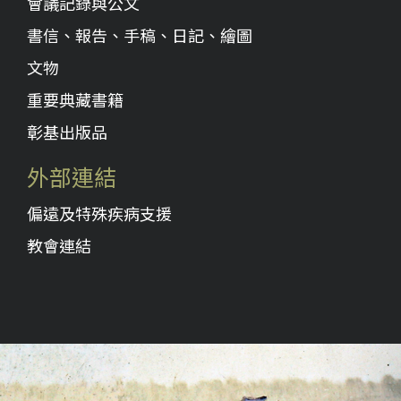
會議記錄與公文
書信、報告、手稿、日記、繪圖
文物
重要典藏書籍
彰基出版品
外部連結
偏遠及特殊疾病支援
教會連結