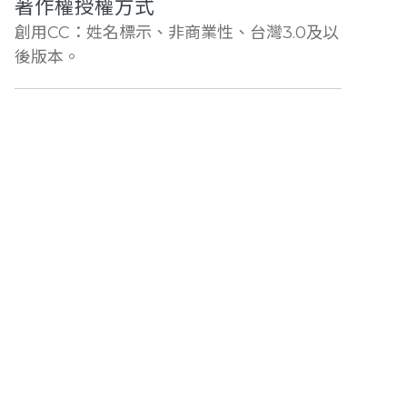
著作權授權方式
創用CC：姓名標示、非商業性、台灣3.0及以
後版本。