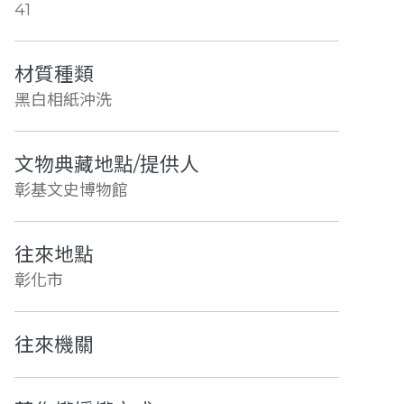
41
材質種類
黑白相紙沖洗
文物典藏地點/提供人
彰基文史博物館
往來地點
彰化市
往來機關