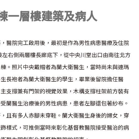
後棟一層樓建築及病人
築，醫院完工啟用後，最初是作為男性病患醫療及住院
接左右側兩層樓長廊底下，從中央川堂出口由南往北方
後棟。照片中央戴帽者為蘭大衛醫生，當時尚未與連瑪
醫生長袍者為蘭大衛醫生的學生，畢業後留院擔任醫
，主支撐兼有門架的視覺效果，木構支撐柱架前方裝有
接受蘭醫生治療後的男性病患，患者左腳還包著紗布。
著，且有多人赤腳未穿鞋。蘭大衛醫生身後的婦女，穿
服飾樣式，可推側當時來彰化基督教醫院接受醫治的病