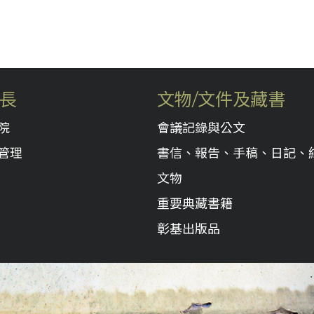
長
文物/文件及藏書
院
會議記錄與公文
管理
書信、報告、手稿、日記、
文物
重要典藏書籍
彰基出版品