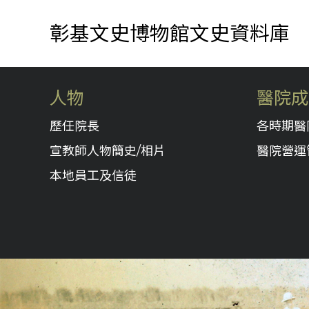
彰基文史博物館文史資料庫
人物
醫院成
歷任院長
各時期醫
宣教師人物簡史/相片
醫院營運
本地員工及信徒