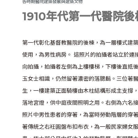
各時期醫院建築發展與建築文物
1910年代第一代醫院
第一代彰化基督教醫院的後棟，為一層樓式建
使用，為男性病房。 這照片的拍攝者站立於連
向拍攝，拍攝者左側為上樓樓梯，下樓後直抵
玉女士相識，仍然留著濃密的落腮鬍。三位著
生，一樓建築正面騎樓由木柱結構形成主支撐
落地宮燈，供中庭夜間照明之用。右側為六名
照片中男性患者的穿著，為當時勞動階層的穿
著傳統之右衽圓盤布扣布衣，為一般民家婦女