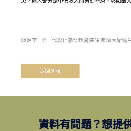
患，極大部分是中低收入的勞動階層，彰顯蘭
關鍵字 | 第一代彰化基督教醫院;後棟;蘭大衛醫
返回列表
資料有問題？想提