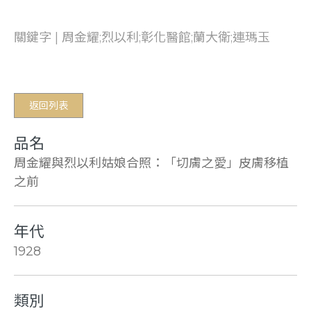
關鍵字 | 周金耀;烈以利;彰化醫館;蘭大衛;連瑪玉
返回列表
品名
周金耀與烈以利姑娘合照：「切膚之愛」皮膚移植
之前
年代
1928
類別