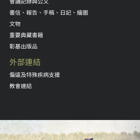
會議記錄與公文
書信、報告、手稿、日記、繪圖
文物
重要典藏書籍
彰基出版品
外部連結
偏遠及特殊疾病支援
教會連結