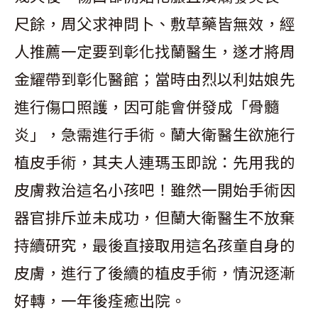
尺餘，周父求神問卜、敷草藥皆無效，經
人推薦一定要到彰化找蘭醫生，遂才將周
金耀帶到彰化醫館；當時由烈以利姑娘先
進行傷口照護，因可能會併發成「骨髓
炎」，急需進行手術。蘭大衛醫生欲施行
植皮手術，其夫人連瑪玉即說：先用我的
皮膚救治這名小孩吧！雖然一開始手術因
器官排斥並未成功，但蘭大衛醫生不放棄
持續研究，最後直接取用這名孩童自身的
皮膚，進行了後續的植皮手術，情況逐漸
好轉，一年後痊癒出院。