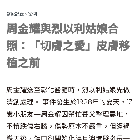
醫療記錄、案例
周金耀與烈以利姑娘合
照：「切膚之愛」皮膚移
植之前
周金耀送至彰化醫館時，烈以利姑娘先做
清創處理。 事件發生於1928年的夏天，13
歲小朋友—周金耀因幫忙養父整理農地，
不慎跌傷右膝，傷勢原本不嚴重，但經過
幾天後，傷口卻開始化膿且潰爛發炎長一