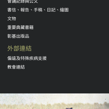
會議記錄與公文
書信、報告、手稿、日記、繪圖
文物
重要典藏書籍
彰基出版品
外部連結
偏遠及特殊疾病支援
教會連結