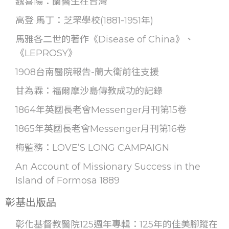
魏喜陽：蘭醫生在台灣
高登·馬丁：芝罘學校(1881-1951年)
馬雅各二世的著作《Disease of China》、
《LEPROSY》
1908台南醫院報告-蘭大衛前往支援
甘為霖：福爾摩沙島傳教成功的記錄
1864年英國長老會Messenger月刊第15卷
1865年英國長老會Messenger月刊第16卷
梅監務：LOVE’S LONG CAMPAIGN
An Account of Missionary Success in the
Island of Formosa 1889
彰基出版品
彰化基督教醫院125週年專輯：125年的佳美腳蹤在