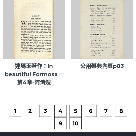
連瑪玉著作：In
公用藥典內頁p03
beautiful Formosa－
第4章-阿清嫂
1
2
3
4
5
6
7
8
9
10