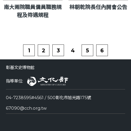
南大兩院職員傭員職務規
林朝乾院長任內開會公告
程及待遇規程
1
2
3
4
5
6
彰基文史博物館
指導單位:
04-7238595#4561 / 500彰化市旭光路175號
67090@cch.org.tw