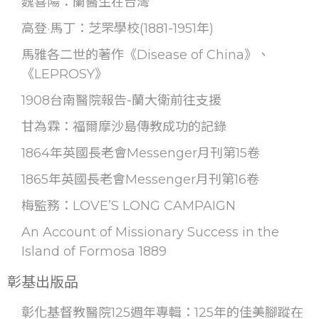
魏喜陽：蘭醫生在台灣
高登·馬丁：芝罘學校(1881-1951年)
馬雅各二世的著作《Disease of China》、
《LEPROSY》
1908台南醫院報告-蘭大衛前往支援
甘為霖：福爾摩沙島傳教成功的記錄
1864年英國長老會Messenger月刊第15卷
1865年英國長老會Messenger月刊第16卷
梅監務：LOVE’S LONG CAMPAIGN
An Account of Missionary Success in the
Island of Formosa 1889
彰基出版品
彰化基督教醫院125週年專輯：125年的佳美腳蹤在