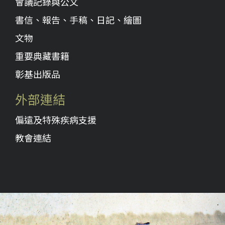
會議記錄與公文
書信、報告、手稿、日記、繪圖
文物
重要典藏書籍
彰基出版品
外部連結
偏遠及特殊疾病支援
教會連結