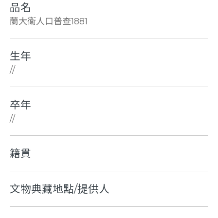
品名
蘭大衛人口普查1881
生年
//
卒年
//
籍貫
文物典藏地點/提供人