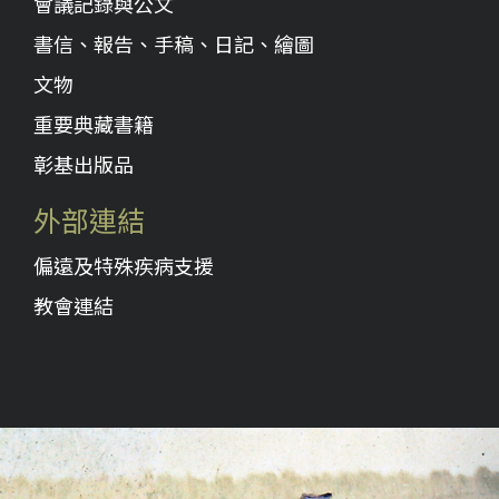
會議記錄與公文
書信、報告、手稿、日記、繪圖
文物
重要典藏書籍
彰基出版品
外部連結
偏遠及特殊疾病支援
教會連結