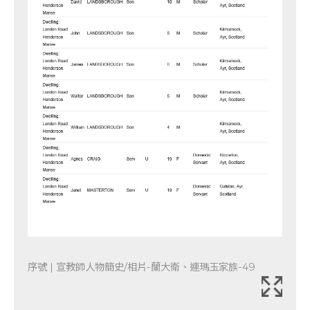
序號 | 宣教師人物簡史/相片-蘭大衛、連瑪玉家族-49