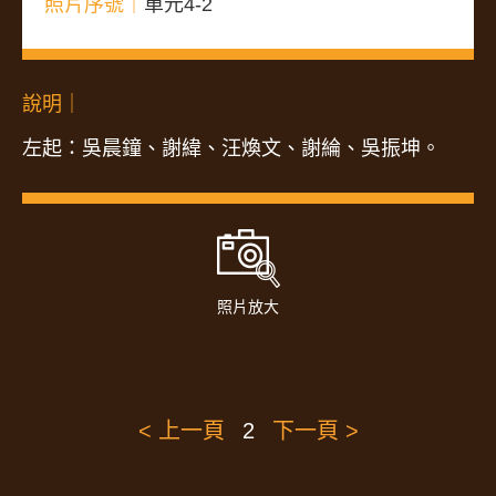
照片序號｜
單元4-2
說明｜
左起：吳晨鐘、謝緯、汪煥文、謝綸、吳振坤。
照片放大
< 上一頁
2
下一頁 >