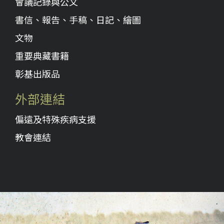
會議記錄與公文
書信、報告、手稿、日記、繪圖
文物
重要典藏書籍
彰基出版品
外部連結
偏遠及特殊疾病支援
教會連結