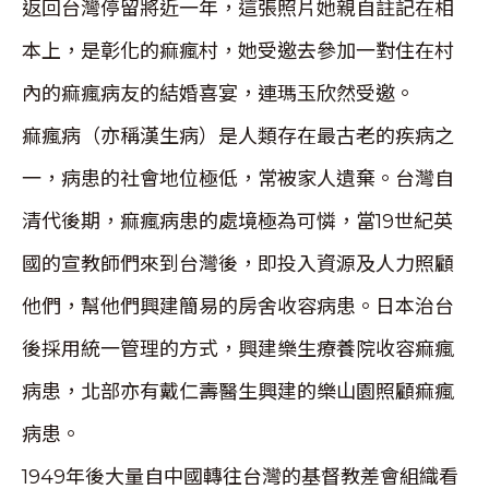
返回台灣停留將近一年，這張照片她親自註記在相
本上，是彰化的痲瘋村，她受邀去參加一對住在村
內的痲瘋病友的結婚喜宴，連瑪玉欣然受邀。
痲瘋病（亦稱漢生病）是人類存在最古老的疾病之
一，病患的社會地位極低，常被家人遺棄。台灣自
清代後期，痲瘋病患的處境極為可憐，當19世紀英
國的宣教師們來到台灣後，即投入資源及人力照顧
他們，幫他們興建簡易的房舍收容病患。日本治台
後採用統一管理的方式，興建樂生療養院收容痲瘋
病患，北部亦有戴仁壽醫生興建的樂山園照顧痲瘋
病患。
1949年後大量自中國轉往台灣的基督教差會組織看