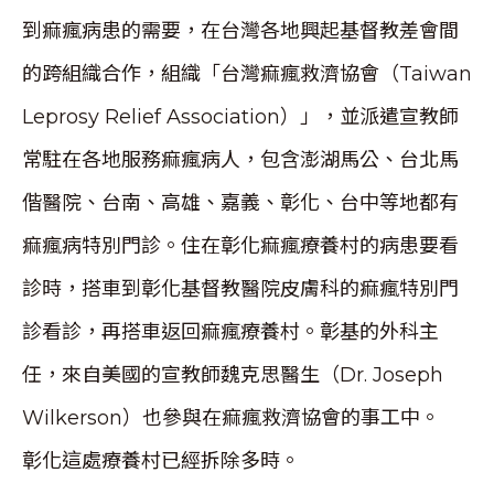
到痲瘋病患的需要，在台灣各地興起基督教差會間
的跨組織合作，組織「台灣痲瘋救濟協會（Taiwan
Leprosy Relief Association）」，並派遣宣教師
常駐在各地服務痲瘋病人，包含澎湖馬公、台北馬
偕醫院、台南、高雄、嘉義、彰化、台中等地都有
痲瘋病特別門診。住在彰化痲瘋療養村的病患要看
診時，搭車到彰化基督教醫院皮膚科的痲瘋特別門
診看診，再搭車返回痲瘋療養村。彰基的外科主
任，來自美國的宣教師魏克思醫生（Dr. Joseph
Wilkerson）也參與在痲瘋救濟協會的事工中。
彰化這處療養村已經拆除多時。