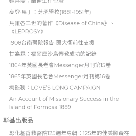
魏喜陽：蘭醫生在台灣
高登·馬丁：芝罘學校(1881-1951年)
馬雅各二世的著作《Disease of China》、
《LEPROSY》
1908台南醫院報告-蘭大衛前往支援
甘為霖：福爾摩沙島傳教成功的記錄
1864年英國長老會Messenger月刊第15卷
1865年英國長老會Messenger月刊第16卷
梅監務：LOVE’S LONG CAMPAIGN
An Account of Missionary Success in the
Island of Formosa 1889
彰基出版品
彰化基督教醫院125週年專輯：125年的佳美腳蹤在