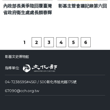
內政部長黃季陸回覆臺灣
彰基主管會議記錄第六回
省政府衛生處處長顏春輝
1
2
3
4
5
6
彰基文史博物館
指導單位:
04-7238595#4561 / 500彰化市旭光路175號
67090@cch.org.tw