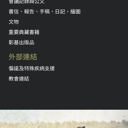
會議記錄與公文
書信、報告、手稿、日記、繪圖
文物
重要典藏書籍
彰基出版品
外部連結
偏遠及特殊疾病支援
教會連結