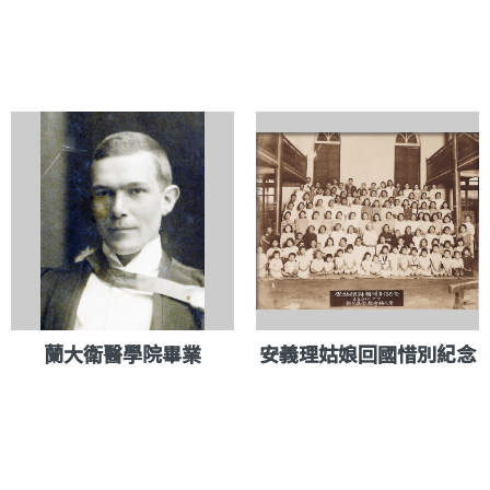
蘭大衛醫學院畢業
安義理姑娘回國惜別紀念