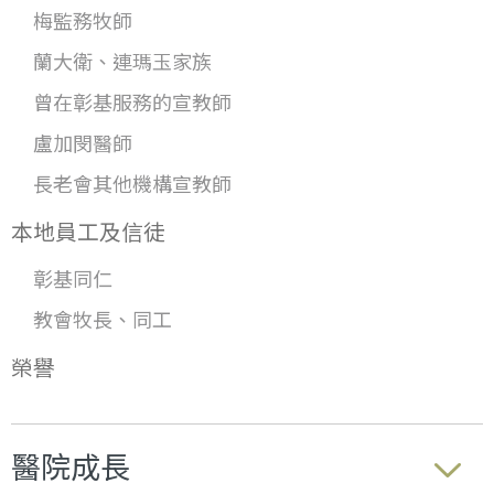
梅監務牧師
蘭大衛、連瑪玉家族
曾在彰基服務的宣教師
盧加閔醫師
長老會其他機構宣教師
本地員工及信徒
彰基同仁
教會牧長、同工
榮譽
醫院成長