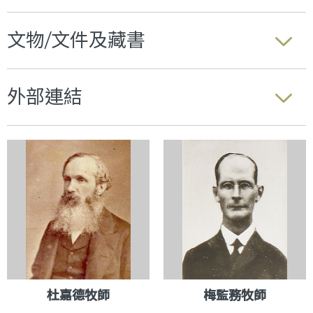
文物/文件及藏書
外部連結
杜嘉德牧師
梅監務牧師