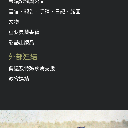
會議記錄與公文
書信、報告、手稿、日記、繪圖
文物
重要典藏書籍
彰基出版品
外部連結
偏遠及特殊疾病支援
教會連結