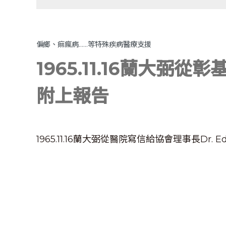
偏鄉、痲瘋病……等特殊疾病醫療支援
1965.11.16蘭大弼
附上報告
1965.11.16蘭大弼從醫院寫信給協會理事長Dr. Ed