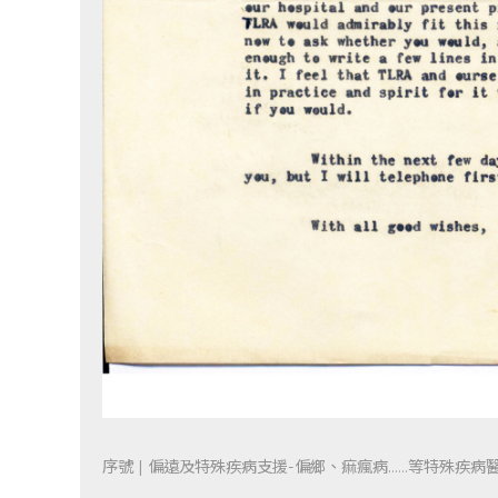
序號 | 偏遠及特殊疾病支援-偏鄉、痲瘋病……等特殊疾病醫