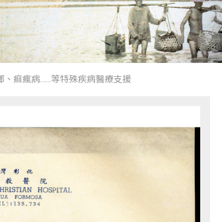
鄉、痲瘋病……等特殊疾病醫療支援