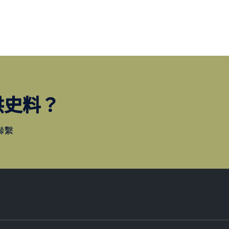
供史料？
聯繫