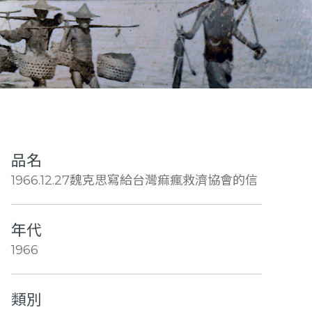
品名
1966.12.27魏克思寫給台灣痲瘋救濟協會的信
年代
1966
類別