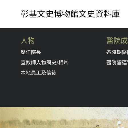
彰基文史博物館文史資料庫
人物
醫院成
歷任院長
各時期醫
宣教師人物簡史/相片
醫院營運
本地員工及信徒