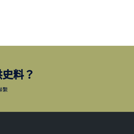
供史料？
聯繫