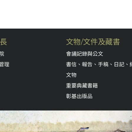
長
文物/文件及藏書
院
會議記錄與公文
管理
書信、報告、手稿、日記、
文物
重要典藏書籍
彰基出版品