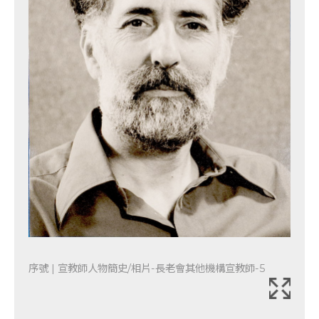
序號 | 宣教師人物簡史/相片-長老會其他機構宣教師-5