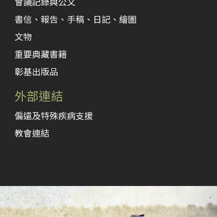
會議記錄與公文
書信、報告、手稿、日記、繪圖
文物
重要典藏書籍
彰基出版品
外部連結
偏遠及特殊疾病支援
教會連結