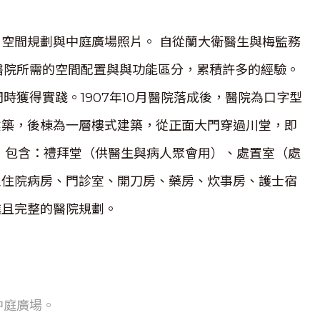
空間規劃與中庭廣場照片。 自從蘭大衛醫生與梅監務
立醫院所需的空間配置與與功能區分，累積許多的經驗。
時獲得實踐。1907年10月醫院落成後，醫院為口字型
建築，後棟為一層樓式建築，從正面大門穿過川堂，即
，包含：禮拜堂（供醫生與病人聚會用）、處置室（處
患住院病房、門診室、開刀房、藥房、炊事房、護士宿
進且完整的醫院規劃。
中庭廣場。