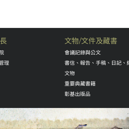
長
文物/文件及藏書
院
會議記錄與公文
管理
書信、報告、手稿、日記、
文物
重要典藏書籍
彰基出版品