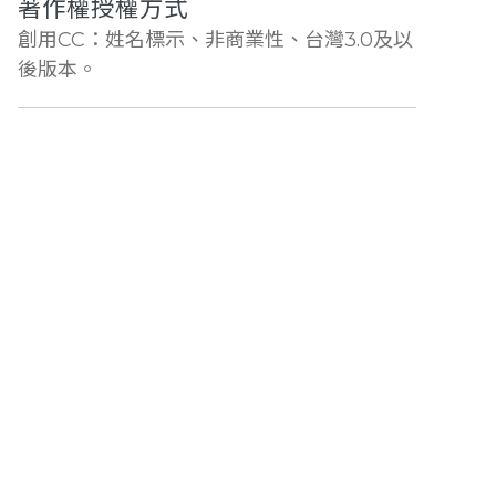
著作權授權方式
創用CC：姓名標示、非商業性、台灣3.0及以
後版本。