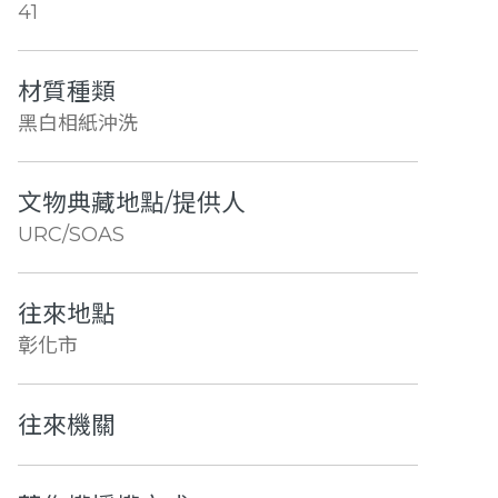
41
材質種類
黑白相紙沖洗
文物典藏地點/提供人
URC/SOAS
往來地點
彰化市
往來機關