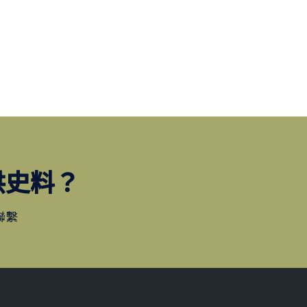
供史料？
聯繫