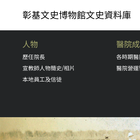
彰基文史博物館文史資料庫
人物
醫院成
歷任院長
各時期醫
宣教師人物簡史/相片
醫院營運
本地員工及信徒