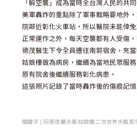
「躲空襲」成為當時全台灣人民的共同
美軍轟炸的重點除了軍事戰略要地外，
院鄰近彰化火車站，所以醫院未能倖免
正常運作之外，每天空襲都有人受傷，
德茂醫生下令全員遷往南郭宿舍，充當
姑娘樓做為病房，繼續為當地民眾服務
原有院舍後繼續服務彰化病患。
這張照片記錄了當時轟炸後的傷痕記憶
關鍵字 | 阮德茂;蘭大衛;姑娘樓;二次世界大戰;彰