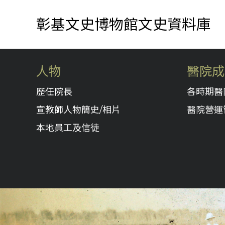
彰基文史博物館文史資料庫
人物
醫院成
歷任院長
各時期醫
宣教師人物簡史/相片
醫院營運
本地員工及信徒