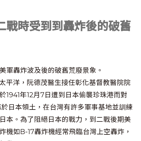
二戰時受到到轟炸後的破舊
美軍轟炸波及後的破舊荒廢景象。
個太平洋，阮德茂醫生接任彰化基督教醫院院
1941年12月7日遭到日本偷襲珍珠港而對
屬於日本領土，在台灣有許多軍事基地並訓練
日本。為了阻絕日本的戰力，到二戰後期美
機如B-17轟炸機經常飛臨台灣上空轟炸，