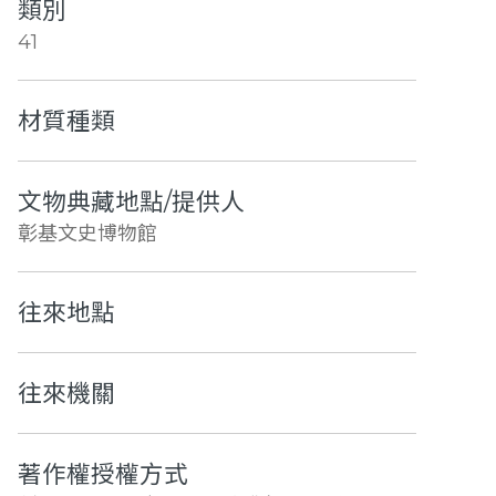
類別
41
材質種類
文物典藏地點/提供人
彰基文史博物館
往來地點
往來機關
著作權授權方式