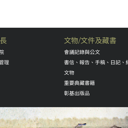
長
文物/文件及藏書
院
會議記錄與公文
管理
書信、報告、手稿、日記、
文物
重要典藏書籍
彰基出版品