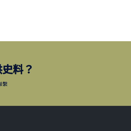
供史料？
聯繫