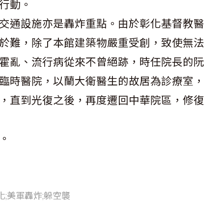
行動。
交通設施亦是轟炸重點。由於彰化基督教醫
於難，除了本館建築物嚴重受創，致使無法
霍亂、流行病從來不曾絕跡，時任院長的阮
臨時醫院，以蘭大衛醫生的故居為診療室，
，直到光復之後，再度遷回中華院區，修復
。
化;美軍轟炸;躲空襲