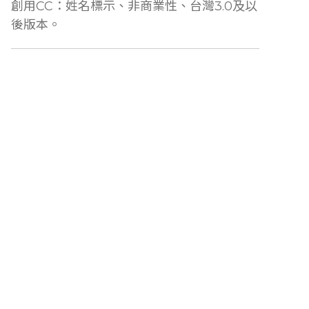
創用CC：姓名標示、非商業性、台灣3.0及以
後版本。