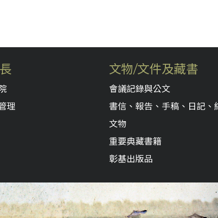
長
文物/文件及藏書
院
會議記錄與公文
管理
書信、報告、手稿、日記、
文物
重要典藏書籍
彰基出版品