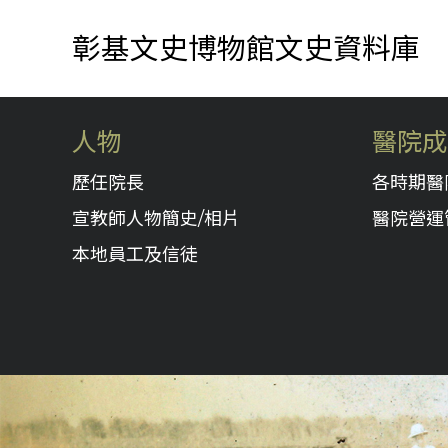
彰基文史博物館文史資料庫
人物
醫院成
歷任院長
各時期醫
宣教師人物簡史/相片
醫院營運
本地員工及信徒