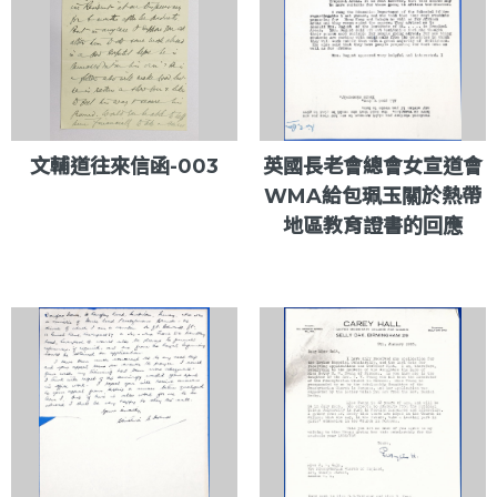
文輔道往來信函-003
英國長老會總會女宣道會
WMA給包珮玉關於熱帶
地區教育證書的回應