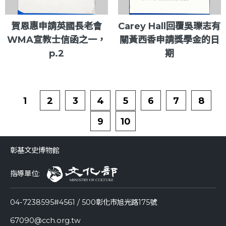
賀恩惠申請英國長老會
Carey Hall回覆吳瓅志有
WMA宣教士信函之一，
關黃西香申請獎學金的日
p.2
期
1
2
3
4
5
6
7
8
9
10
彰基文史博物館
指導單位:
04-7238595#4561 / 500彰化市旭光路175號
67090@cch.org.tw