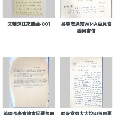
文輔道往來信函-001
吳瓅志通知WMA委員會
委員書信
英國長老會總會回覆包珮
給麥當勞太太說明賀恩惠