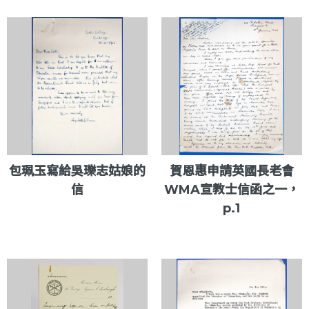
包珮玉寫給吳瓅志姑娘的
賀恩惠申請英國長老會
信
WMA宣教士信函之一，
p.1