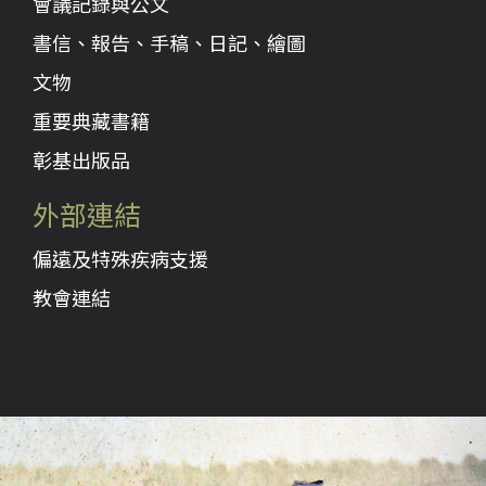
會議記錄與公文
書信、報告、手稿、日記、繪圖
文物
重要典藏書籍
彰基出版品
外部連結
偏遠及特殊疾病支援
教會連結