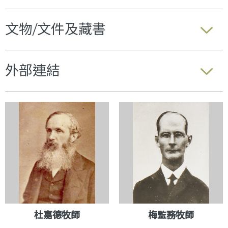
文物/文件及藏書
外部連結
杜嘉德牧師
梅監務牧師