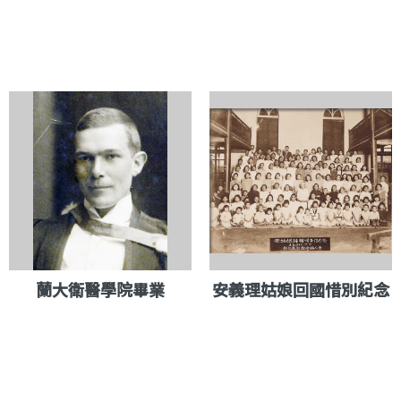
蘭大衛醫學院畢業
安義理姑娘回國惜別紀念