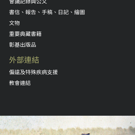
會議記錄與公文
書信、報告、手稿、日記、繪圖
文物
重要典藏書籍
彰基出版品
外部連結
偏遠及特殊疾病支援
教會連結