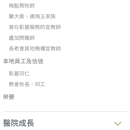
梅監務牧師
蘭大衛、連瑪玉家族
曾在彰基服務的宣教師
盧加閔醫師
長老會其他機構宣教師
本地員工及信徒
彰基同仁
教會牧長、同工
榮譽
醫院成長