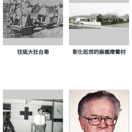
往返大社台車
彰化近郊的痲瘋療養村