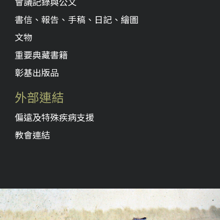
會議記錄與公文
書信、報告、手稿、日記、繪圖
文物
重要典藏書籍
彰基出版品
外部連結
偏遠及特殊疾病支援
教會連結