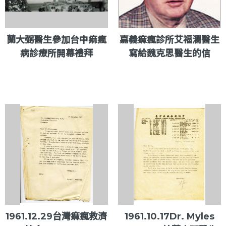
蘭大弼醫生參加台中痲瘋
嘉義痲瘋診所艾福瀾醫生
病診療所開幕禮拜
寫給魏克思醫生的信
1961.12.29台灣痲瘋救濟
1961.10.17Dr. Myles