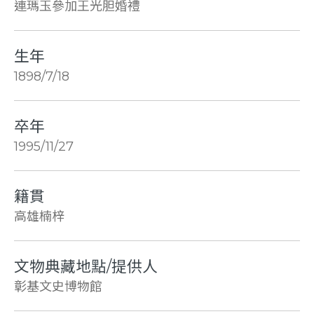
連瑪玉參加王光胆婚禮
生年
1898/7/18
卒年
1995/11/27
籍貫
高雄楠梓
文物典藏地點/提供人
彰基文史博物館