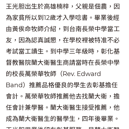
王光胆出生於高雄楠梓，父親是佃農，因
為家貧所以到12歲才入學唸書。畢業後經
由黃俟命牧師介紹，到台南長榮中學當工
友，因為認真誠懇，在學校裡被特准不必
考試當工讀生。到中學三年級時，彰化基
督教醫院蘭大衛醫生商請當時在長榮中學
的校長萬榮華牧師（Rev. Edward
Band）推薦品格優良的學生去彰基擔任
會計。萬榮華牧師推薦他去找蘭大衛，擔
任會計兼學醫。蘭大衛醫生接受推薦，他
成為蘭大衛醫生的醫學生，四年後畢業。