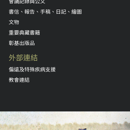
會議記錄與公文
書信、報告、手稿、日記、繪圖
文物
重要典藏書籍
彰基出版品
外部連結
偏遠及特殊疾病支援
教會連結