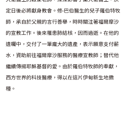
定日後必將獻身教會。修•巴伯醫生的兒子羅伯特牧
師，承自於父親的言行善舉，時時關注著福爾摩沙
的宣教工作。後來罹患肺結核，因而過逝。在他的
遺囑中，交付了一筆龐大的遺產，表示願意支付薪
水，資助前往福爾摩沙服務的醫療宣教師；替代他
繼續傳揚耶穌基督的愛。由於羅伯特牧師的奉獻，
西方世界的科技醫療，得以在這片伊甸新生地撒
種。