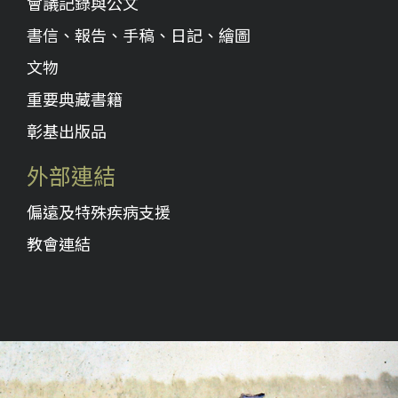
會議記錄與公文
書信、報告、手稿、日記、繪圖
文物
重要典藏書籍
彰基出版品
外部連結
偏遠及特殊疾病支援
教會連結