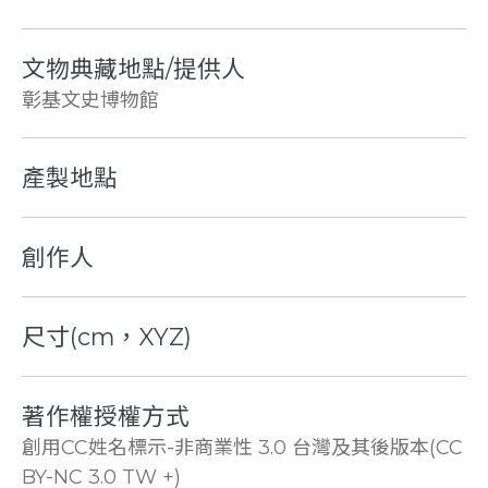
文物典藏地點/提供人
彰基文史博物館
產製地點
創作人
尺寸(cm，XYZ)
著作權授權方式
創用CC姓名標示-非商業性 3.0 台灣及其後版本(CC
BY-NC 3.0 TW +)