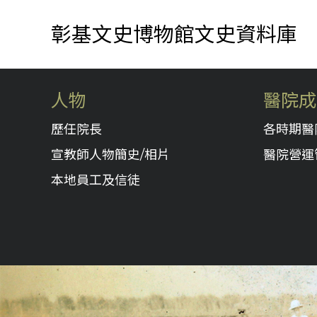
彰基文史博物館文史資料庫
人物
醫院成
歷任院長
各時期醫
宣教師人物簡史/相片
醫院營運
本地員工及信徒