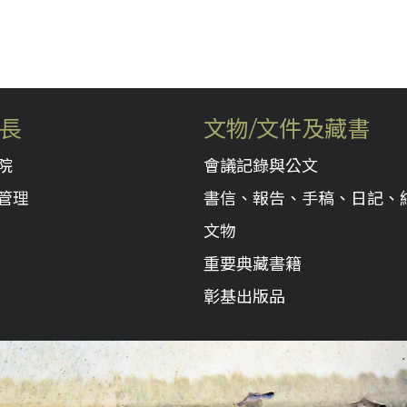
長
文物/文件及藏書
院
會議記錄與公文
管理
書信、報告、手稿、日記、
文物
重要典藏書籍
彰基出版品