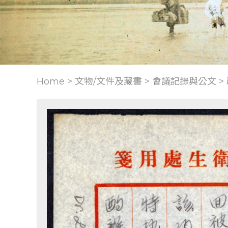
Home > 文物/文件及藏書 >
會議記錄與公文
>