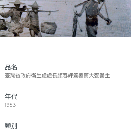
品名
臺灣省政府衛生處處長顏春輝簽覆蘭大弼醫生
年代
1953
類別