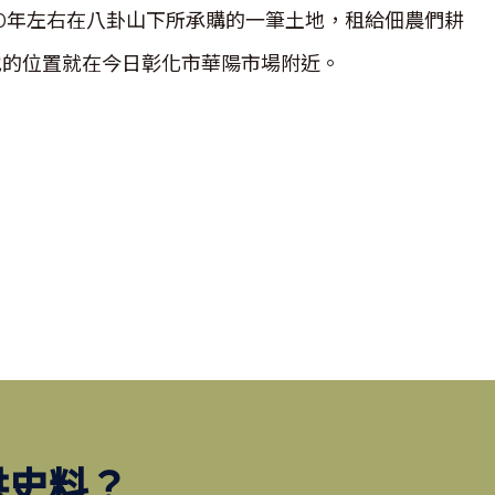
20年左右在八卦山下所承購的一筆土地，租給佃農們耕
地的位置就在今日彰化市華陽市場附近。
供史料？