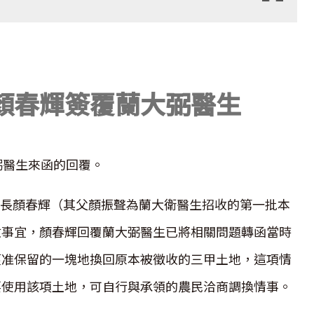
顏春輝簽覆蘭大弼醫生
弼醫生來函的回覆。
處處長顏春輝（其父顏振聲為蘭大衛醫生招收的第一批本
收事宜，顏春輝回覆蘭大弼醫生已將相關問題轉函當時
獲准保留的一塊地換回原本被徵收的三甲土地，這項情
要使用該項土地，可自行與承領的農民洽商調換情事。