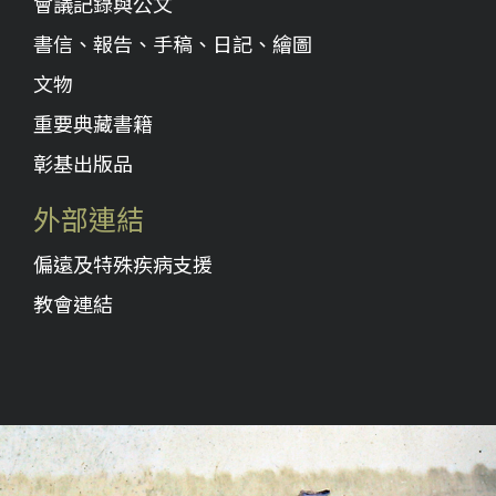
會議記錄與公文
書信、報告、手稿、日記、繪圖
文物
重要典藏書籍
彰基出版品
外部連結
偏遠及特殊疾病支援
教會連結