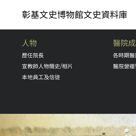
彰基文史博物館文史資料庫
人物
醫院成
歷任院長
各時期醫
宣教師人物簡史/相片
醫院營運
本地員工及信徒