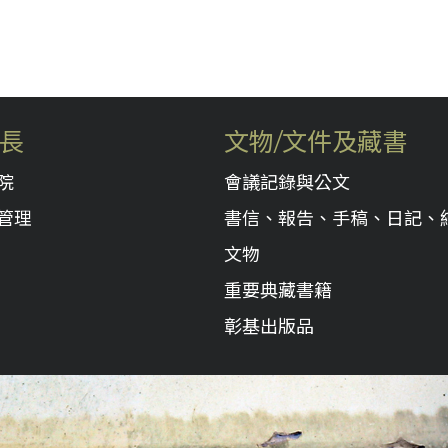
長
文物/文件及藏書
院
會議記錄與公文
管理
書信、報告、手稿、日記、
文物
重要典藏書籍
彰基出版品