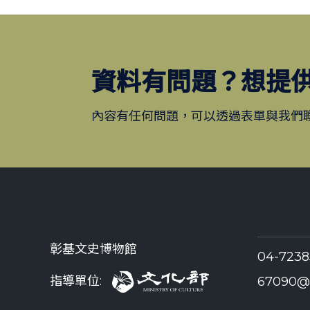
資料有問題？想提
內容有任何問題，可以透過表單與我們
彰基文史博物館
04-723
指導單位:
67090@c