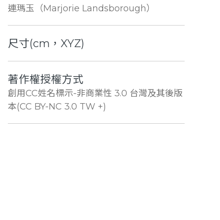
連瑪玉（Marjorie Landsborough）
尺寸(cm，XYZ)
著作權授權方式
創用CC姓名標示-非商業性 3.0 台灣及其後版
本(CC BY-NC 3.0 TW +)