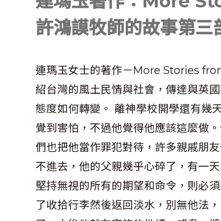
連瑪玉著作：More Stor
許鴻謨牧師的故事第三
連瑪玉女士的著作－More Stories 
紹台灣的風土民情與社會，傳達與英國
態度如何轉變。 離神學校開學還有幾
覺到害怕，不過他覺得他應該這麼做。
們也把他當作罪犯對待，許多親戚朋友
不進去，他的父親幾乎心碎了，有一天
堅持無視的所有的期望和命令，則必須
了收拾行李然後返回淡水，別無他法，