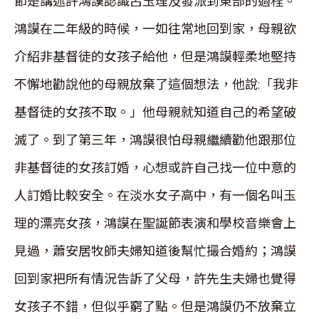
節是講述許鴻謨認識呂玉理及發派到東部的過程。
鴻謨在二年級的時候，一如往常地回到家，母親欲
介紹非基督徒的女孩子給他，但是鴻謨輕柔地堅持
不懈地勸說他的母親放棄了這個想法，他說:「我非
基督徒的女孩不取。」他母親就知道自己的希望破
滅了。到了第三年，鴻謨很怕母親繼續勸他跟那位
非基督徒的女孩訂婚，心想或許自己找一位中意的
人訂婚比較安全。在淡水女子高中，有一個名叫玉
理的漂亮女孩，鴻謨在聖誕節表演和學校音樂會上
見過，蕭安居牧師夫婦知道後幫忙撮合婚約；鴻謨
回到家把所有情況告訴了父母，許先生夫婦也覺得
女孩子不錯，但似乎窮了點。但是鴻謨仍不放棄立