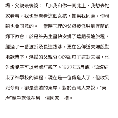
場，父親最後說：「那我和你一同北上，我想去她
家看看，我也想看看這個女孩，如果我同意，你母
親也會同意的。」當時玉理的父母被派駐到宜蘭的
鄉下教會，於是許先生盡快安排了這趟長途旅程，
經過了一番波折及長途跋涉，更在呂傳道夫婦殷勤
地款待下，鴻謨的父親衷心的認可了這對夫婦，他
告訴兒子可以考慮訂親了。1927年3月底，鴻謨結
束了神學校的課程，現在是一位傳道人了，但收到
派令時，卻是遙遠的東岸，對於台灣人來說，“東
岸”幾乎就像在另一個國家一樣。