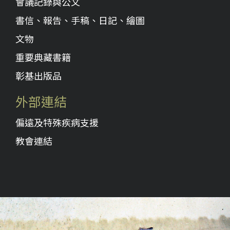
會議記錄與公文
書信、報告、手稿、日記、繪圖
文物
重要典藏書籍
彰基出版品
外部連結
偏遠及特殊疾病支援
教會連結