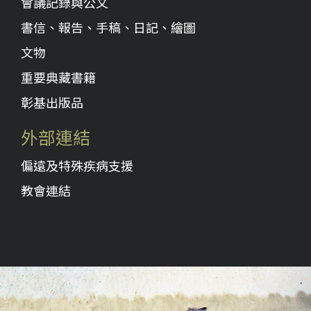
會議記錄與公文
書信、報告、手稿、日記、繪圖
文物
重要典藏書籍
彰基出版品
外部連結
偏遠及特殊疾病支援
教會連結