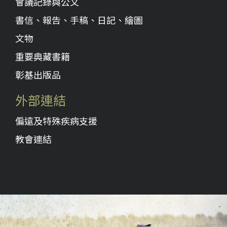
會議記錄與公文
書信、報告、手稿、日記、繪圖
文物
重要典藏書籍
彰基出版品
外部連結
偏遠及特殊疾病支援
教會連結