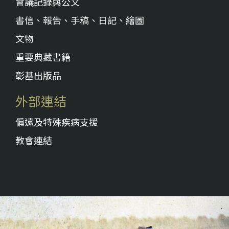
會議記錄與公文
書信、報告、手稿、日記、繪圖
文物
重要典藏書籍
彰基出版品
外部連結
偏遠及特殊疾病支援
教會連結