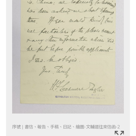
序號 | 書信、報告、手稿、日記、繪圖-文輔道往來信函-2