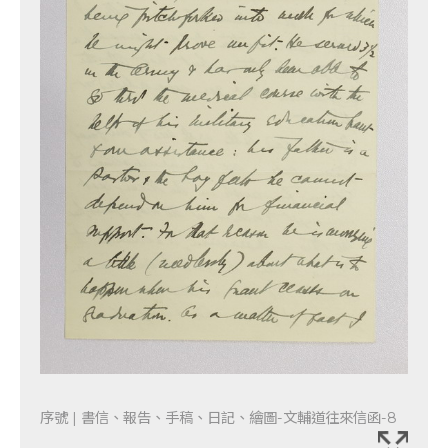
序號 | 書信、報告、手稿、日記、繪圖-文輔道往來信函-8