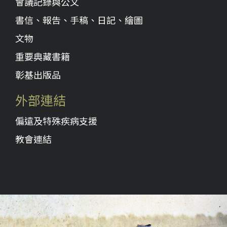
會議記錄與公文
書信、報告、手稿、日記、繪圖
文物
重要典藏書籍
彰基出版品
外部連結
偏遠及特殊疾病支援
教會連結